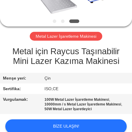
KONTROL
BIZE
ULAŞIN
Metal Lazer İşaretleme Makinesi
BIR
Metal için Raycus Taşınabilir
TEKLIF
Mini Lazer Kazıma Makinesi
ISTEĞI
Menşe yeri:
Çin
SITE
Sertifika:
ISO,CE
HARITASI
Vurgulamak:
,
100W Metal Lazer İşaretleme Makinesi
,
10000mm / s Metal Lazer İşaretleme Makinesi
50W Metal Lazer İşaretleyici
PRIVACY
POLICY
BIZE ULAŞIN!