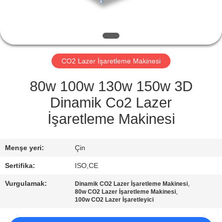
KONTROL
BIZE
ULAŞIN
CO2 Lazer İşaretleme Makinesi
BIR
80w 100w 130w 150w 3D
TEKLIF
Dinamik Co2 Lazer
ISTEĞI
İşaretleme Makinesi
SITE
Menşe yeri:
Çin
HARITASI
Sertifika:
ISO,CE
Vurgulamak:
,
Dinamik CO2 Lazer İşaretleme Makinesi
PRIVACY
,
80w CO2 Lazer İşaretleme Makinesi
100w CO2 Lazer İşaretleyici
POLICY